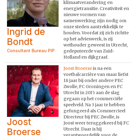
klimaatverandering en
energietransitie. Creativiteit en
nieuwe vormen van
samenwerking zijn nodig om
onze steden aantrekkelijk te
Ingrid de
houden. Voordat zij zich richtte
Bondt
op het advieswerk, is zij
wethouder geweest in Utrecht,
Consultant Bureau PIP
gedeputeerde van Zuid-
Holland en dijkgraaf.
Joost Broerse
is na een
voetbalcarrière van maar liefst
18 jaar bij onder andere PEC
Zwolle, FC Groningen en FC
Utrecht in 2015 aan de slag
gegaan op het commerciële
speelveld. Na 3 jaar te hebben
gefungeerd als Commercieel
Directeur bij PEC Zwolle, is
Joost
Joost weer teruggekeerd bij FC
Broerse
Utrecht. Daar is hij
verantwoordelijk voor de