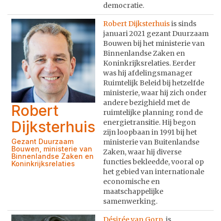
democratie.
Robert Dijksterhuis
is sinds
januari 2021 gezant Duurzaam
Bouwen bij het ministerie van
Binnenlandse Zaken en
Koninkrijksrelaties. Eerder
was hij afdelingsmanager
Ruimtelijk Beleid bij hetzelfde
ministerie, waar hij zich onder
andere bezighield met de
Robert
ruimtelijke planning rond de
Dijksterhuis
energietransitie. Hij begon
zijn loopbaan in 1991 bij het
Gezant Duurzaam
ministerie van Buitenlandse
Bouwen, ministerie van
Zaken, waar hij diverse
Binnenlandse Zaken en
functies bekleedde, vooral op
Koninkrijksrelaties
het gebied van internationale
economische en
maatschappelijke
samenwerking.
Désirée van Gorp
is