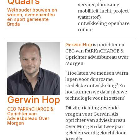
Quaars
vervoer, duurzame
Wethouder bouwen en
mobiliteit, lucht, project
wonen, evenementen
waterstof)
en sport gemeente
ontwikkeling openbare
Breda
ruimte
Gerwin Hop
is oprichter en
CEO van PARKnCHARGE &
Oprichter adviesbureau Over
Morgen
“Hoe laten we mensen warm
lopen voor duurzame,
stedelijke ontwikkeling? En
hoe kunnen we daar nieuwe
Gerwin Hop
technologie voor in zetten?
Dit zijn richtinggevende
CEO PARKnCHARGE &
Oprichter van
vragen voor Gerwin. Als
Adviesbureau Over
oprichter van adviesbureau
Morgen
Over Morgen dat twee jaar
geleden werd gekocht door
Arcadis.