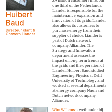
2.9 million customers in about
one third of the Netherlands.
Liander is responsible for the
Huibert
maintenance, expansion and
Baud
innovation of its grids. Liander
also allows its customers to
Directeur Klant &
purchase energy from their
Ontwerp Liander
supplier of choice. Liander is
part of Dutch network
company Alliander. The
Strategy and Innovation
department assesses the
impact of long term trends at
the grids and the operation of
Liander. Huibert Baud studied
Engineering Physics at Delft
University of Technology and
worked at several departments
at energy company Nuon and
Dutch network company
Alliander.
Wim Willems
is wethouder bij